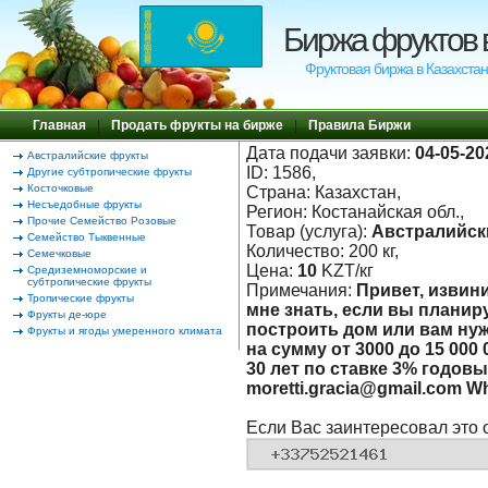
Биржа фруктов 
Фруктовая биржа в Казахстан
Главная
|
Продать фрукты на бирже
|
Правила Биржи
Дата подачи заявки:
04-05-20
Австралийские фрукты
ID: 1586,
Другие субтропические фрукты
Косточковые
Страна: Казахстан,
Несъедобные фрукты
Регион: Костанайская обл.,
Прочие Семейство Розовые
Товар (услуга):
Австралийск
Семейство Тыквенные
Количество: 200 кг,
Семечковые
Цена:
10
KZT/кг
Средиземноморские и
субтропические фрукты
Примечания:
Привет, извини
Тропические фрукты
мне знать, если вы планиру
Фрукты де-юре
построить дом или вам ну
Фрукты и ягоды умеренного климата
на сумму от 3000 до 15 000
30 лет по ставке 3% годовы
moretti.gracia@gmail.com W
Если Вас заинтересовал это 